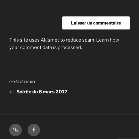
This site uses Akismet to reduce spam.
Learn how
your comment data is processed.
Navigation
Article
PRÉCÉDENT
de
précédent
Soirée du 8 mars 2017
l’article
Shop
Facebook