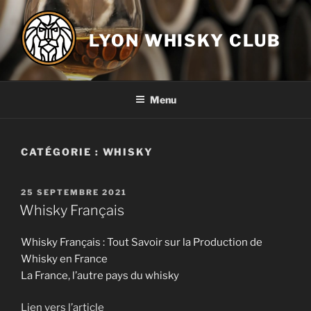
Aller
au
LYON WHISKY CLUB
contenu
principal
Menu
CATÉGORIE :
WHISKY
PUBLIÉ
25 SEPTEMBRE 2021
LE
Whisky Français
Whisky Français : Tout Savoir sur la Production de
Whisky en France
La France, l’autre pays du whisky
Lien vers l’article