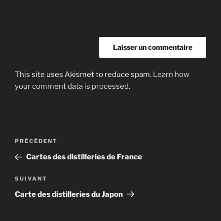
This site uses Akismet to reduce spam.
Learn how
your comment data is processed.
Navigation
Article
PRÉCÉDENT
de
précédent
Cartes des distilleries de France
l’article
Article
SUIVANT
suivant
Carte des distilleries du Japon