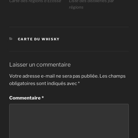
Carte des régions d’Ecosse
Liste des distilleries par
régions
CATÉGORIES
CARTE DU WHISKY
Laisser un commentaire
Votre adresse e-mail ne sera pas publiée.
Les champs
obligatoires sont indiqués avec
*
Commentaire
*