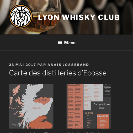
Aller
au
LYON WHISKY CLUB
contenu
principal
Menu
PUBLIÉ
23 MAI 2017
PAR
ANAIS JOSSERAND
LE
Carte des distilleries d’Ecosse