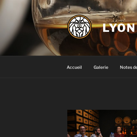
Aller
au
contenu
LYON
principal
Accueil
Galerie
Notes d