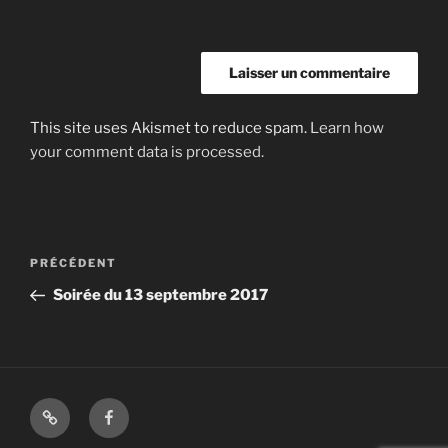
This site uses Akismet to reduce spam.
Learn how
your comment data is processed.
Navigation
Article
PRÉCÉDENT
de
précédent
Soirée du 13 septembre 2017
l’article
Shop
Facebook