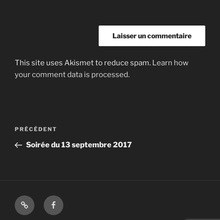
This site uses Akismet to reduce spam.
Learn how
your comment data is processed.
Navigation
Article
PRÉCÉDENT
de
précédent
Soirée du 13 septembre 2017
l’article
Shop
Facebook