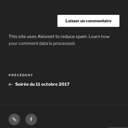
This site uses Akismet to reduce spam.
Learn how
your comment data is processed.
Navigation
Article
PRÉCÉDENT
de
précédent
Soirée du 11 octobre 2017
l’article
Shop
Facebook