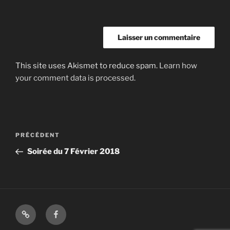
This site uses Akismet to reduce spam.
Learn how
your comment data is processed.
Navigation
Article
PRÉCÉDENT
de
précédent
Soirée du 7 Février 2018
l’article
Shop
Facebook