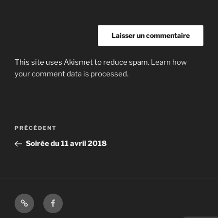
This site uses Akismet to reduce spam.
Learn how
your comment data is processed.
Navigation
Article
PRÉCÉDENT
de
précédent
Soirée du 11 avril 2018
l’article
Shop
Facebook