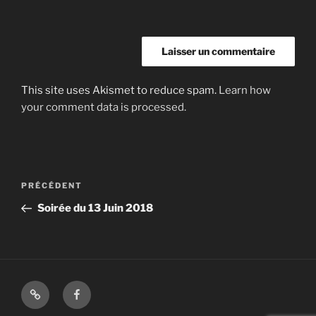
This site uses Akismet to reduce spam.
Learn how
your comment data is processed.
Navigation
Article
PRÉCÉDENT
de
précédent
Soirée du 13 Juin 2018
l’article
Shop
Facebook