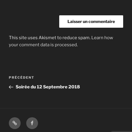
This site uses Akismet to reduce spam.
Learn how
your comment data is processed.
Navigation
Article
PRÉCÉDENT
de
précédent
Soirée du 12 Septembre 2018
l’article
Shop
Facebook