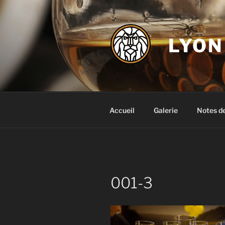
Aller
au
contenu
LYON
principal
Accueil
Galerie
Notes d
001-3