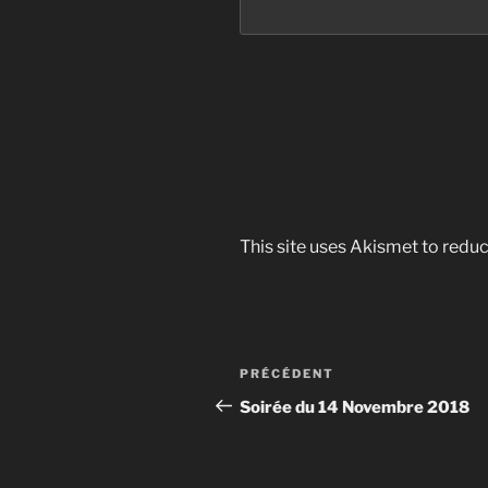
This site uses Akismet to red
Navigation
Article
PRÉCÉDENT
de
précédent
Soirée du 14 Novembre 2018
l’article