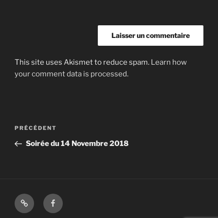
This site uses Akismet to reduce spam.
Learn how
your comment data is processed.
Navigation
Article
PRÉCÉDENT
de
précédent
Soirée du 14 Novembre 2018
l’article
Shop
Facebook