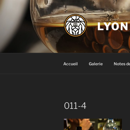
Aller
au
contenu
LYON
principal
Accueil
Galerie
Notes d
011-4