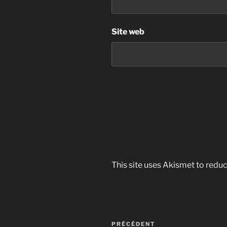
Site web
This site uses Akismet to red
Navigation
Article
PRÉCÉDENT