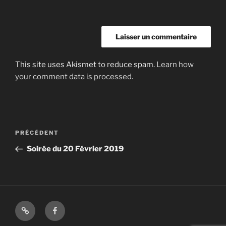
This site uses Akismet to reduce spam.
Learn how
your comment data is processed.
Navigation
Article
PRÉCÉDENT
de
précédent
Soirée du 20 Février 2019
l’article
Shop
Facebook