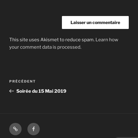
This site uses Akismet to reduce spam.
Learn how
your comment data is processed.
Navigation
Article
PRÉCÉDENT
de
précédent
Soirée du 15 Mai 2019
l’article
Shop
Facebook