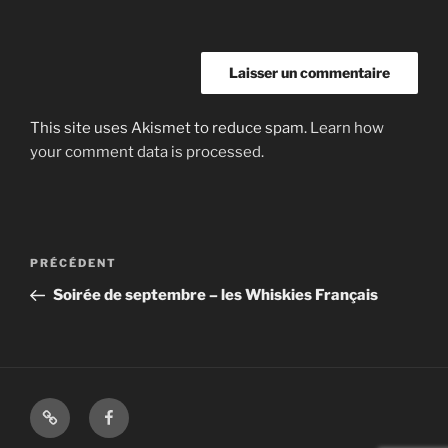
This site uses Akismet to reduce spam.
Learn how
your comment data is processed.
Navigation
Article
PRÉCÉDENT
de
précédent
Soirée de septembre – les Whiskies Français
l’article
Shop
Facebook