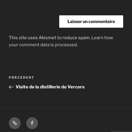
This site uses Akismet to reduce spam.
Learn how
your comment data is processed.
Navigation
Article
PRÉCÉDENT
de
précédent
Visite de la distillerie du Vercors
l’article
Shop
Facebook