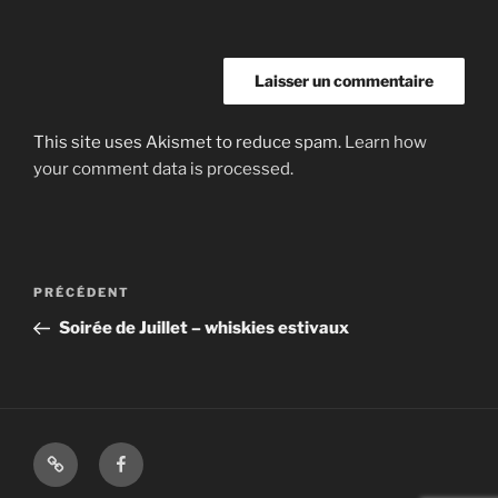
This site uses Akismet to reduce spam.
Learn how
your comment data is processed.
Navigation
Article
PRÉCÉDENT
de
précédent
Soirée de Juillet – whiskies estivaux
l’article
Shop
Facebook