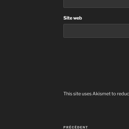
Site web
This site uses Akismet to red
Navigation
Article
PRÉCÉDENT