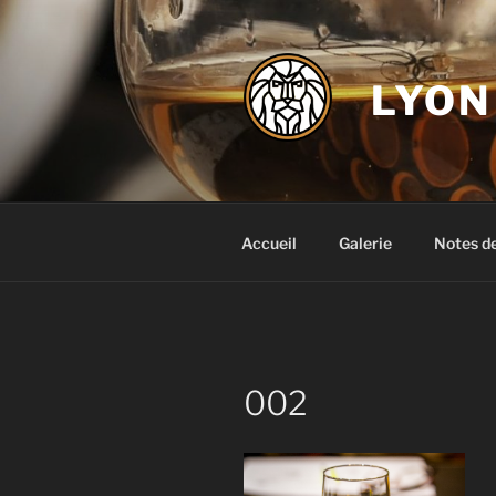
Aller
au
contenu
LYON
principal
Accueil
Galerie
Notes d
002