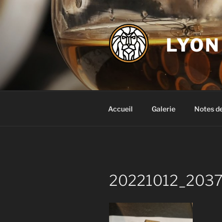
Aller
au
contenu
LYON
principal
Accueil
Galerie
Notes d
20221012_2037