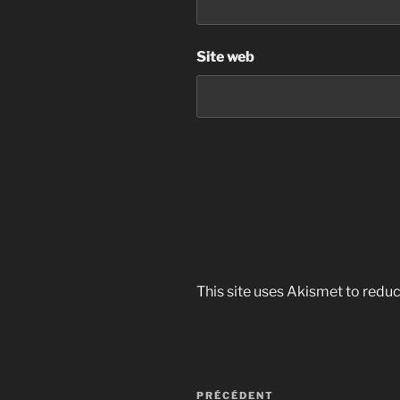
Site web
This site uses Akismet to red
Navigation
Article
PRÉCÉDENT