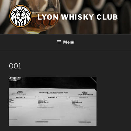
Aller
au
LYON WHISKY CLUB
contenu
principal
Menu
001