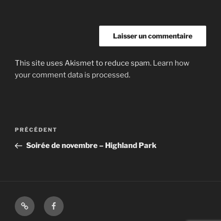
This site uses Akismet to reduce spam.
Learn how
your comment data is processed.
Navigation
Article
PRÉCÉDENT
de
précédent
Soirée de novembre – Highland Park
l’article
Shop
Facebook