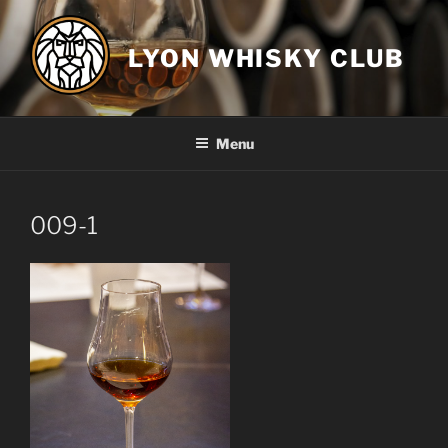
Aller
au
LYON WHISKY CLUB
contenu
principal
Menu
009-1