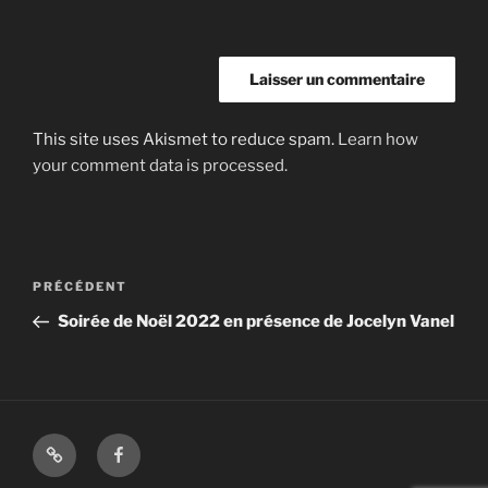
This site uses Akismet to reduce spam.
Learn how
your comment data is processed.
Navigation
Article
PRÉCÉDENT
de
précédent
Soirée de Noël 2022 en présence de Jocelyn Vanel
l’article
Shop
Facebook