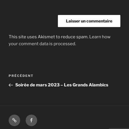
This site uses Akismet to reduce spam.
Learn how
your comment data is processed.
Navigation
Article
PRÉCÉDENT
de
précédent
Soirée de mars 2023 – Les Grands Alambics
l’article
Shop
Facebook