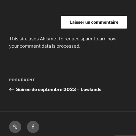
This site uses Akismet to reduce spam.
Learn how
your comment data is processed.
Navigation
Article
PRÉCÉDENT
de
précédent
Soirée de septembre 2023 – Lowlands
l’article
Shop
Facebook