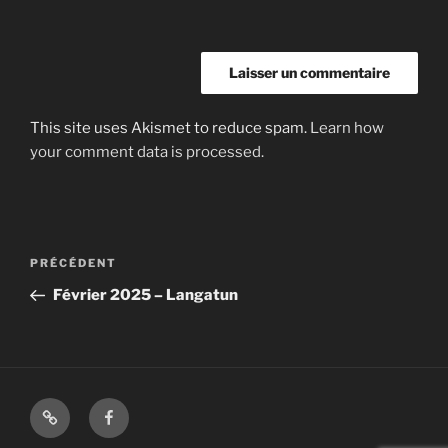
This site uses Akismet to reduce spam.
Learn how
your comment data is processed.
Navigation
Article
PRÉCÉDENT
de
précédent
Février 2025 – Langatun
l’article
Shop
Facebook