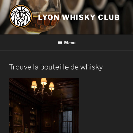
Aller
au
LYON WHISKY CLUB
contenu
principal
Menu
Trouve la bouteille de whisky