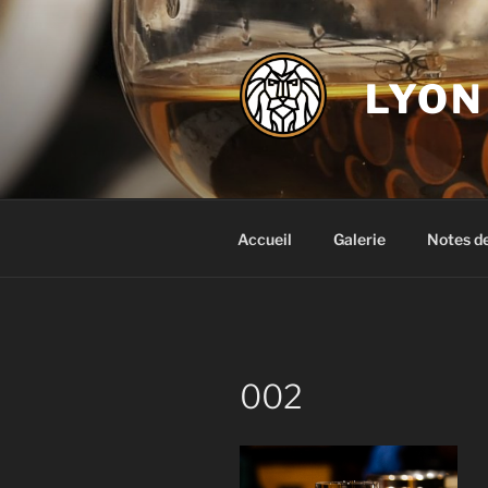
Aller
au
contenu
LYON
principal
Accueil
Galerie
Notes d
002