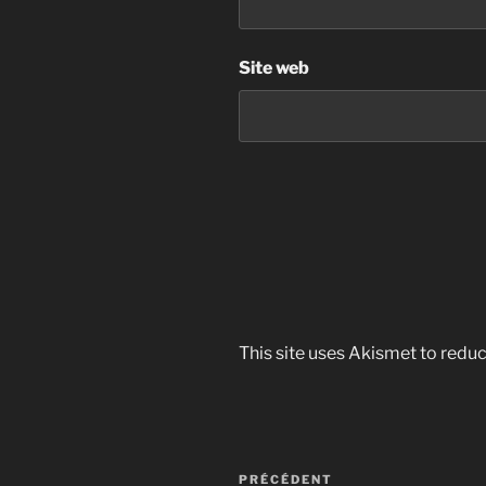
Site web
This site uses Akismet to red
Navigation
Article
PRÉCÉDENT