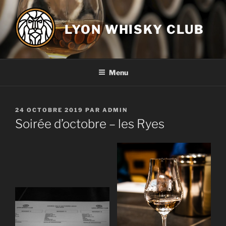
Aller
au
LYON WHISKY CLUB
contenu
principal
Menu
PUBLIÉ
24 OCTOBRE 2019
PAR
ADMIN
LE
Soirée d’octobre – les Ryes