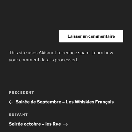
This site uses Akismet to reduce spam.
Learn how
your comment data is processed.
Navigation
Article
PRÉCÉDENT
de
précédent
Soirée de Septembre – Les Whiskies Français
l’article
Article
SUIVANT
suivant
Soirée octobre – les Rye