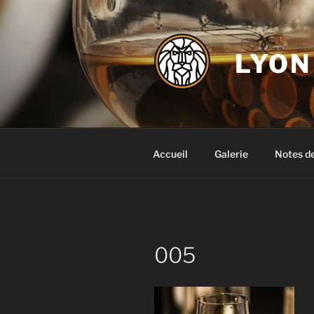
Aller
au
contenu
LYON
principal
Accueil
Galerie
Notes d
005