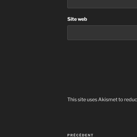
Site web
This site uses Akismet to red
Navigation
Article
PRÉCÉDENT