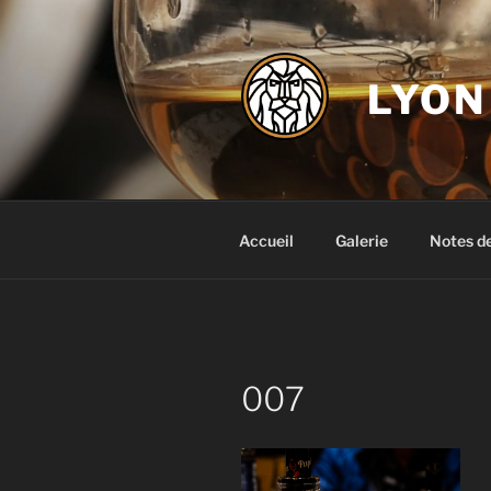
Aller
au
contenu
LYON
principal
Accueil
Galerie
Notes d
007