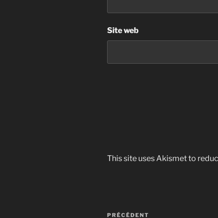
Site web
This site uses Akismet to red
Navigation
Article
PRÉCÉDENT