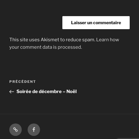
This site uses Akismet to reduce spam.
Learn how
your comment data is processed.
Navigation
Article
PRÉCÉDENT
de
précédent
Soirée de décembre – Noël
l’article
Shop
Facebook