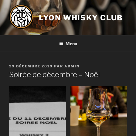
Aller
au
LYON WHISKY CLUB
contenu
principal
Menu
PUBLIÉ
29 DÉCEMBRE 2019
PAR
ADMIN
LE
Soirée de décembre – Noël