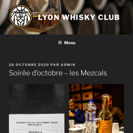
Aller
au
LYON WHISKY CLUB
contenu
principal
Menu
PUBLIÉ
26 OCTOBRE 2020
PAR
ADMIN
LE
Soirée d’octobre – les Mezcals