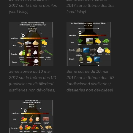
2017 sur le thème des îles
2017 sur le thème des îles
(sauf Islay)
(sauf Islay)
3ème soirée du 10 mai
3ème soirée du 10 mai
2017 sur le thème des UD
2017 sur le thème des UD
(undisclosed distilleries/
(undisclosed distilleries/
distilleries non dévoilées)
distilleries non dévoilées)