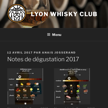
Aller
au
LYON WHISKY CLUB
contenu
principal
Menu
PUBLIÉ
12 AVRIL 2017
PAR
ANAIS JOSSERAND
LE
Notes de dégustation 2017