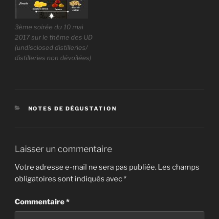
3ème soirée du 10 mai
2017 sur le thème des UD
(undisclosed distilleries/
distilleries non dévoilées)
CATÉGORIES
NOTES DE DÉGUSTATION
Laisser un commentaire
Votre adresse e-mail ne sera pas publiée.
Les champs
obligatoires sont indiqués avec
*
Commentaire
*