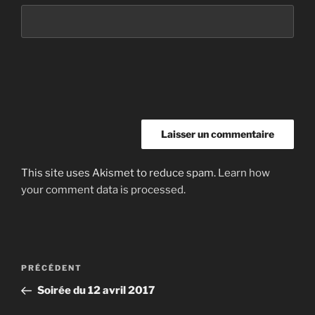
This site uses Akismet to reduce spam.
Learn how
your comment data is processed.
Navigation
Article
PRÉCÉDENT
de
précédent
Soirée du 12 avril 2017
l’article